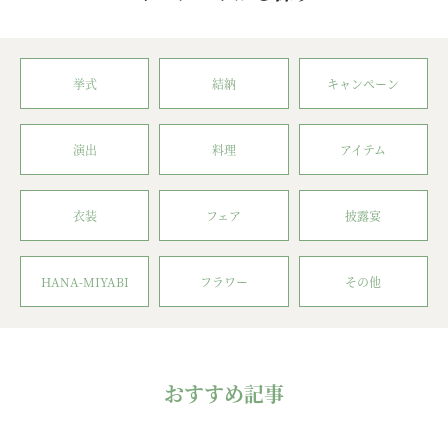
挙式
結納
キャンペーン
演出
料理
アイテム
衣装
フェア
披露宴
HANA-MIYABI
フラワー
その他
おすすめ記事