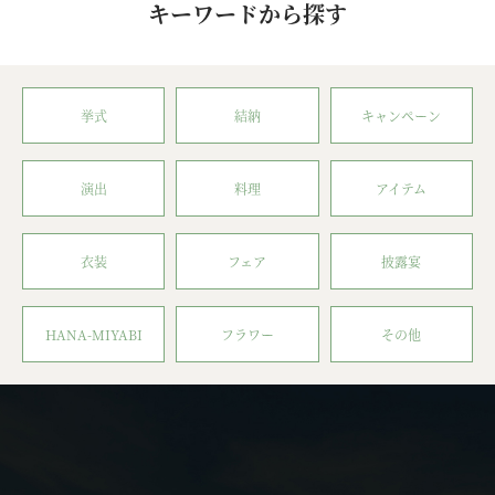
キーワードから探す
挙式
結納
キャンペーン
演出
料理
アイテム
衣装
フェア
披露宴
HANA-MIYABI
フラワー
その他