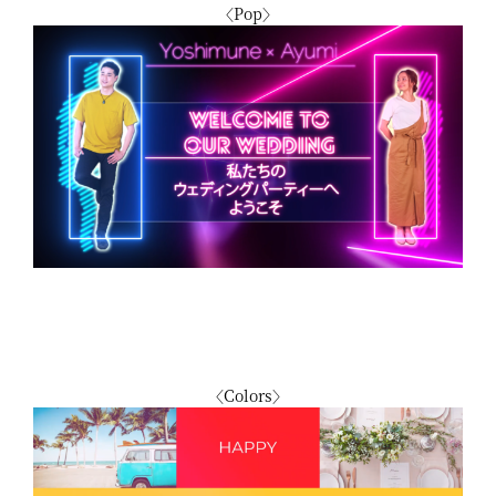
〈Pop〉
〈Colors〉