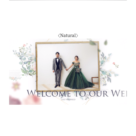
〈Natural〉