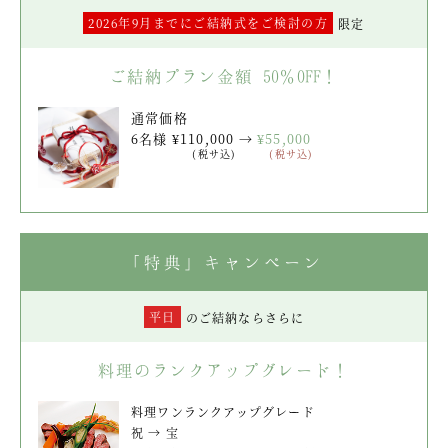
2026年9月までにご結納式をご検討の方
限定
ご結納プラン金額
50％OFF！
通常価格
6名様 ¥110,000
→
¥55,000
(税サ込)
(税サ込)
「特典」キャンペーン
平日
のご結納ならさらに
料理のランクアップグレード！
料理ワンランクアップグレード
祝 → 宝