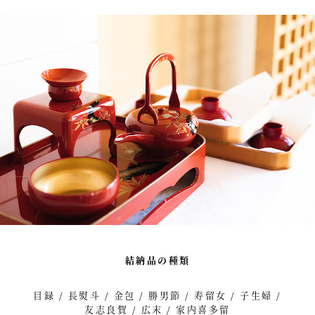
結納品の種類
目録 / 長熨斗 / 金包 / 勝男節 / 寿留女 / 子生婦 /
友志良賀 / 広末 / 家内喜多留