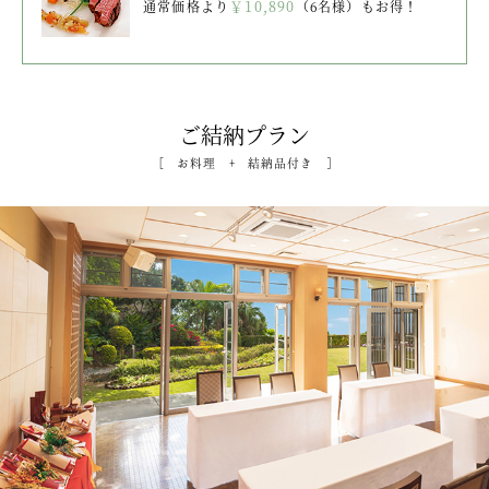
￥10,890
通常価格より
（6名様）もお得！
ご結納プラン
[ お料理 + 結納品付き ]