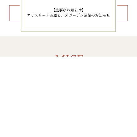
シーズン宴会詳細を見る
MICE
Conference
098-946-5557