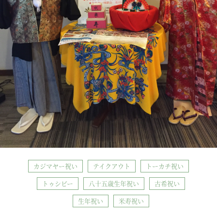
カジマヤー祝い
テイクアウト
トーカチ祝い
トゥシビー
八十五歳生年祝い
古希祝い
生年祝い
米寿祝い