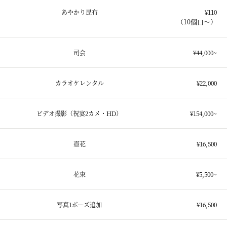
あやかり昆布
¥110
（10個口～）
司会
¥44,000~
カラオケレンタル
¥22,000
ビデオ撮影（祝宴2カメ・HD）
¥154,000~
壺花
¥16,500
花束
¥5,500~
写真1ポーズ追加
¥16,500