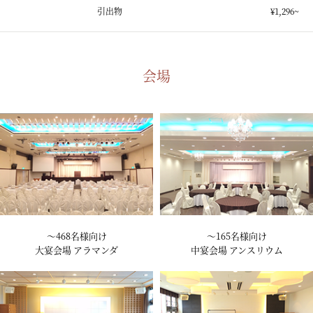
引出物
¥1,296~
会場
～468名様向け
～165名様向け
大宴会場 アラマンダ
中宴会場 アンスリウム