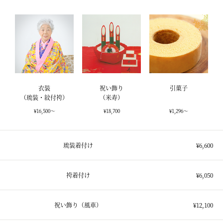
衣装
祝い飾り
引菓子
（琉装・紋付袴）
（米寿）
¥16,500～
¥18,700
¥1,296～
琉装着付け
¥6,600
袴着付け
¥6,050
祝い飾り（風車）
¥12,100