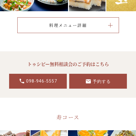
料理メニュー詳細
トゥシビー無料相談会のご予約はこちら
098
946
5557
-
-
予約する
寿コース