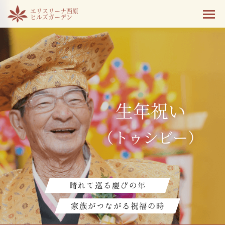
エリスリーナ西原
ヒルズガーデン
生年祝い
（トゥシビー）
晴れて巡る慶びの年
家族がつながる祝福の時