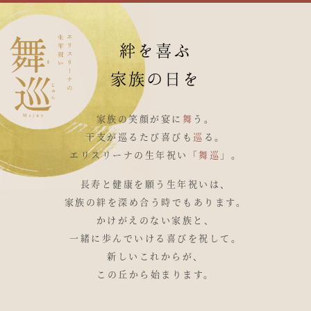
絆を喜ぶ
家族の日を
家族の笑顔が宴に
舞
う。
干支が巡るたび喜びも
巡
る。
エリスリーナの生年祝い「
舞巡
」。
長寿と健康を願う生年祝いは、
家族の絆を深め合う時でもあります。
かけがえのない家族と、
一緒に歩んでいける喜びを祝して。
新しいこれからが、
この丘から始まります。