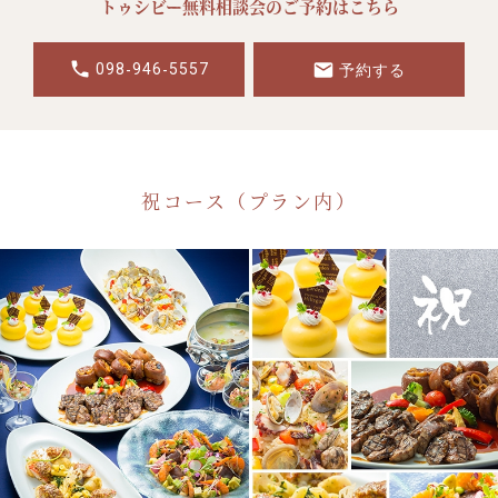
トゥシビー無料相談会のご予約はこちら
098
946
5557
-
-
予約する
祝コース（プラン内）