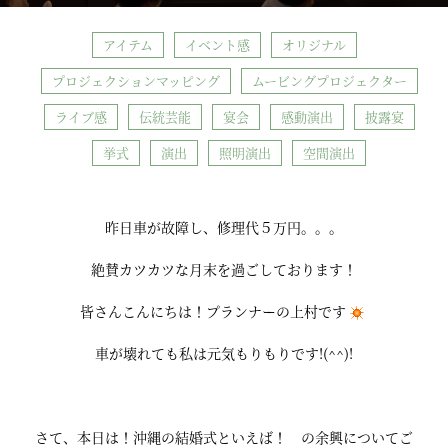
アイテム
イベント感
オリジナル
プロジェクションマッピング
ムービングプロジェクター
ライブ感
伝統芸能
宴会
感動演出
披露宴
挙式
演出
照明演出
空間演出
昨日車が故障し、修理代５万円。。。
絶賛カツカツな月末を過ごしております！
皆さんこんにちは！プランナーの上村です
車が壊れても私は元気もりもりです!(^^)!
さて、本日は！沖縄の結婚式といえば！ の余興についてご