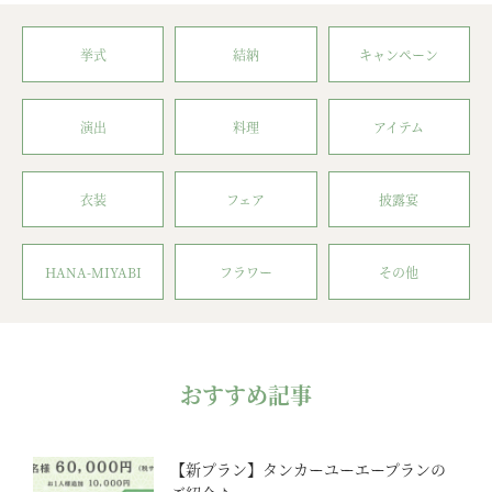
挙式
結納
キャンペーン
演出
料理
アイテム
衣装
フェア
披露宴
HANA-MIYABI
フラワー
その他
おすすめ記事
【新プラン】タンカーユーエープランの