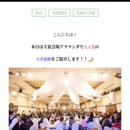
演出
空間演出
花嫁の手紙
こんにちは！
本日は大宴会場アラマンダで
の
大人気
をご紹介します！！
天井装飾