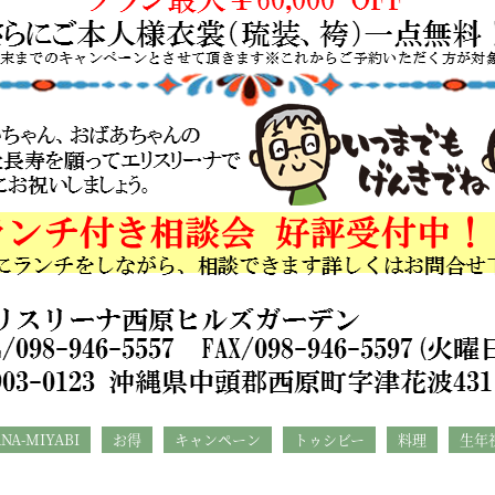
NA-MIYABI
お得
キャンペーン
トゥシビー
料理
生年