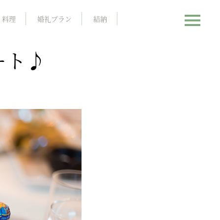
料理
婚礼プラン
結納
ート♪