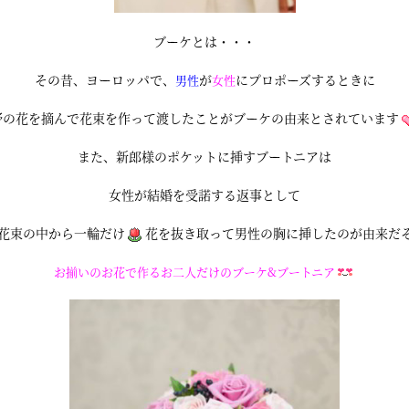
ブーケとは・・・
その昔、ヨーロッパで、
が
にプロポーズするときに
男性
女性
野の花を摘んで花束を作って渡したことがブーケの由来とされています
また、新郎様のポケットに挿すブートニアは
女性が結婚を受諾する返事として
花束の中から一輪だけ
花を抜き取って男性の胸に挿したのが由来だ
お揃いのお花で作るお二人だけのブーケ&ブートニア