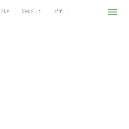
料理
婚礼プラン
結納