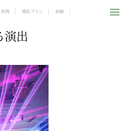
料理
婚礼プラン
結納
る演出