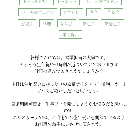
トーカチ祝い
トゥシビー
七十三歳生年祝い
八十五歳生年祝い
古希祝い
宴会
忘年会
懇親会
料理
新年会
歓迎会
歓送迎会
米寿祝い
皆様こんにちは。営業担当の大嶺です。
そろそろ生年祝いの時期が近づいてきておりますが
計画は進んでおりますでしょうか？
本日は生年祝いにぴったりの豪華テイクアウト御膳、オード
ブルをご紹介したいと思います。
自粛期間が続き、生年祝いを開催しようかお悩みだと思いま
すが、
エリスリーナでは、ご自宅でも生年祝いを開催できるよう
お料理でお手伝いさせて頂きます。