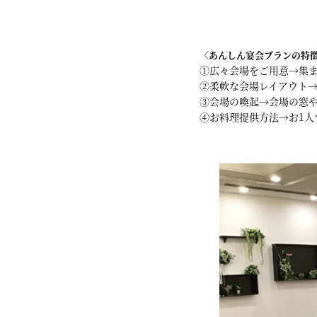
〈あんしん宴会プランの特
①広々会場をご用意→集
②柔軟な会場レイアウト
③会場の喚起→会場の窓
④お料理提供方法→お1人