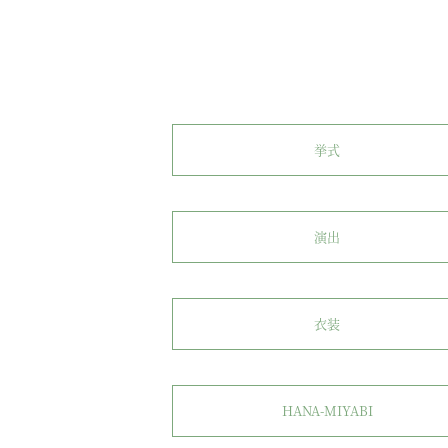
挙式
演出
衣装
HANA-MIYABI