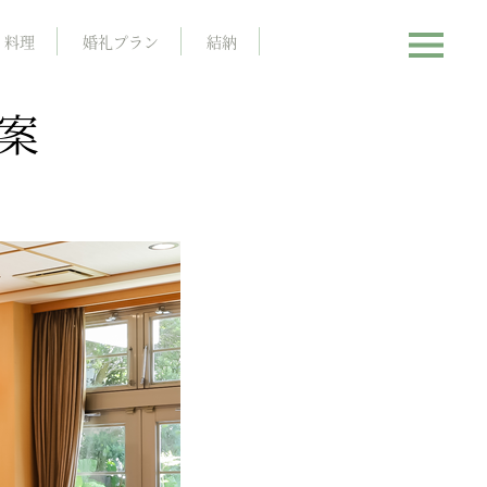
料理
婚礼プラン
結納
案