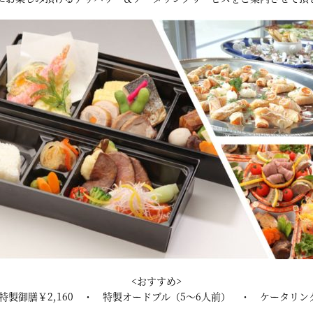
<おすすめ>
特製御膳￥2,160 ・ 特製オードブル（5～6人前） ・ ケータリング￥