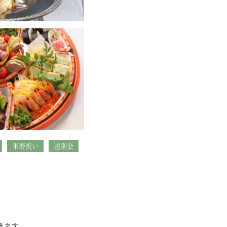
米寿祝い
送別会
きます。