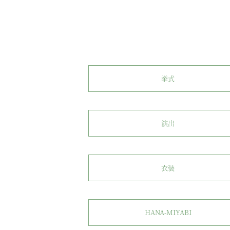
挙式
演出
衣装
HANA-MIYABI