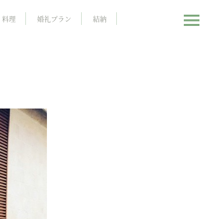
料理
婚礼プラン
結納