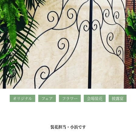
オリジナル
フェア
フラワー
会場装花
披露宴
装花担当・小浜です