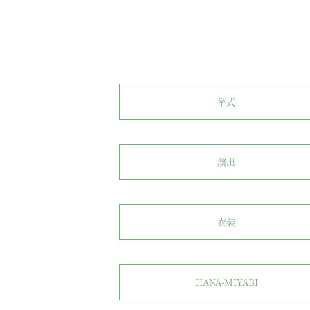
挙式
演出
衣装
HANA-MIYABI