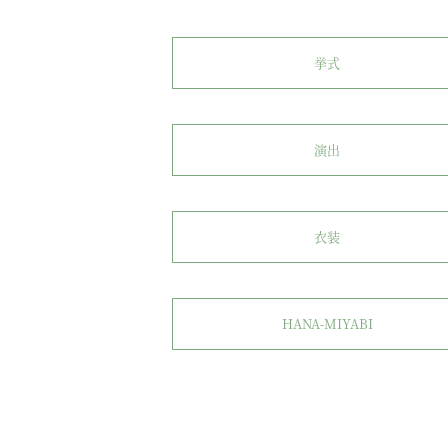
挙式
演出
衣装
HANA-MIYABI