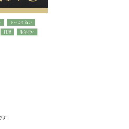
ー
トーカチ祝い
料理
生年祝い
です！