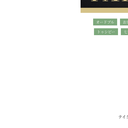
オードブル
お
トゥシビー
七
テイ