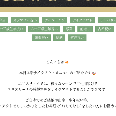
弁当
カジマヤー祝い
ケータリング
テイクアウト
デリバリ
十三歳生年祝い
八十五歳生年祝い
写真
前撮り
古希祝い
米寿祝い
結納
賀寿祝い
こんにちは
本日は新テイクアウトメニューのご紹介です
エリスリーナでは、様々なシーンでご利用頂ける
エリスリーナの特製料理をテイクアウトすることができます。
ご自宅でのご結納や出産、生年祝い等、
クアウトでもしっかりとしたお料理で”おもてなし”をしたい方にお勧め