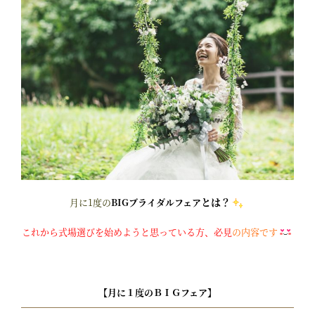
とは？
月に1度の
BIGブライダルフェア
これから式場選びを始めようと思っている方、
必見
の内容です
【月に１度のＢＩＧフェア】