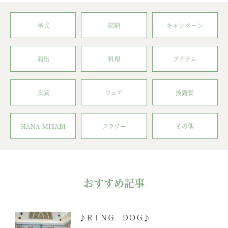
挙式
結納
キャンペーン
演出
料理
アイテム
衣装
フェア
披露宴
HANA-MIYABI
フラワー
その他
おすすめ記事
♪ＲＩＮＧ ＤＯＧ♪