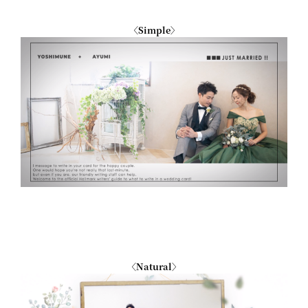
〈Simple〉
〈Natural〉