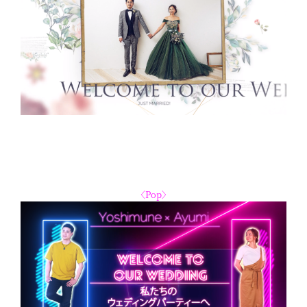
〈Pop〉