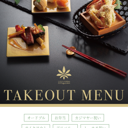
オードブル
お弁当
カジマヤー祝い
テイクアウト
デリバリー
トーカチ祝い