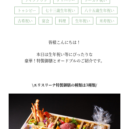
トゥシビー
七十三歳生年祝い
八十五歳生年祝い
古希祝い
宴会
料理
生年祝い
米寿祝い
皆様こんにちは！
本日は生年祝い等にぴったりな
豪華！特製御膳とオードブルのご紹介です。
\エリスリーナ特製御膳の種類は3種類/