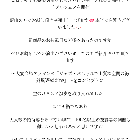
コロナ禍でも感染対策をしっかり行い完全入れ替え制のブラ
イダルフェアを開催
沢山の方にお越し頂き感謝申し上げます
本当に有難うござ
いました
新商品のお披露目など多々あったのですが
ぜひお薦めしたい演出がございましたのでご紹介させて頂き
ます
～大宴会場アラマンダ『ジャズ・おしゃれで上質な空間の海
外風Wedding』～をコンセプトに
生のＪＡＺＺ演奏を取り入れました！
コロナ禍でもあり
大人数の招待客を呼べない現在 100名以上の披露宴の開催も
難しいと思われるかと思いますが
空いてるスペースを用いて 生演奏【ＪＡＺＺ】バンドのス