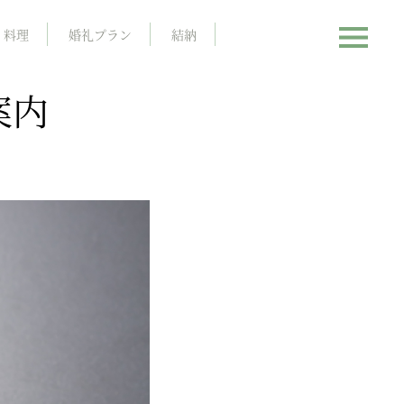
料理
婚礼プラン
結納
案内