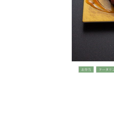
お弁当
ケータリ