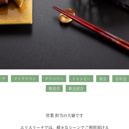
ング
テイクアウト
デリバリー
トゥシビー
宴会
忘年会
歓迎会
歓送迎会
営業 担当の大嶺です
エリスリーナでは、様々なシーンでご利用頂ける