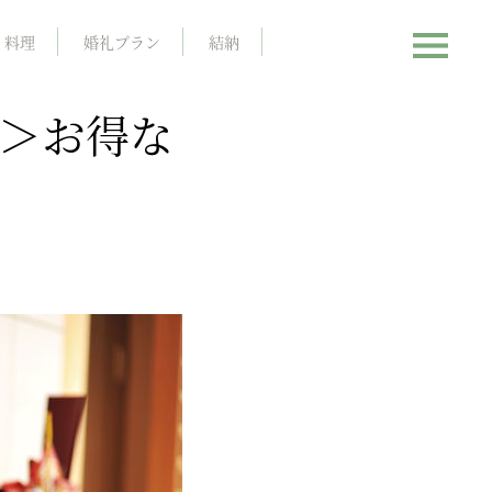
料理
婚礼プラン
結納
へ＞お得な