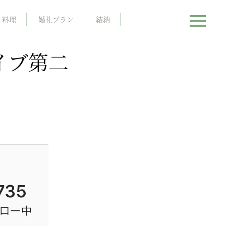
料理
婚礼プラン
結納
イブ第二