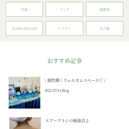
衣装
フェア
披露宴
HANA-MIYABI
フラワー
その他
おすすめ記事
\ 個性輝くウェルカムスペース♡ /
2022.07/13 Blog
エアーブラシの勉強会♪