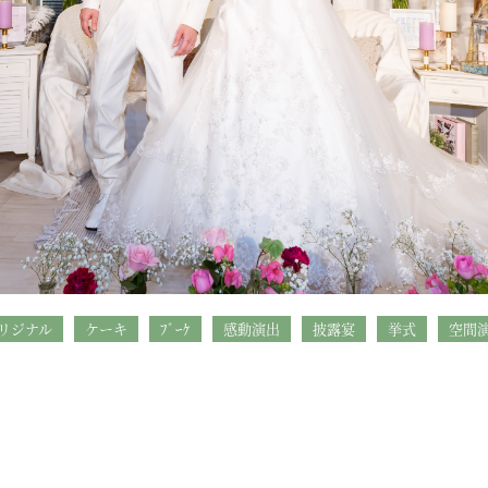
リジナル
ケーキ
ﾌﾞｰｹ
感動演出
披露宴
挙式
空間