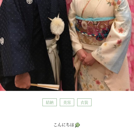
結納
美容
衣装
こんにちは