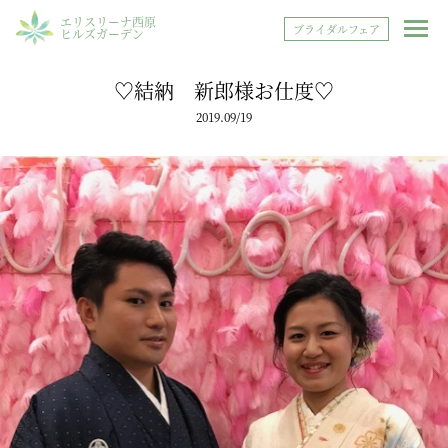
エリスリーナ西原
ブライダルフェア
ヒルズガーデン
♡結納 新郎様お仕度♡
2019.09/19