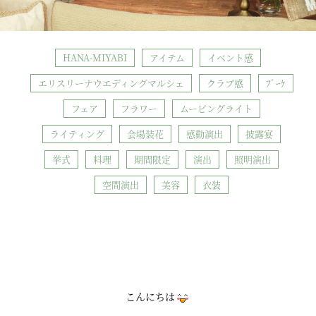
HANA-MIYABI
アイテム
イベント感
エリスリーナウエディングマルシェ
クラブ感
ﾌﾞｰｹ
フェア
フラワー
ムービングライト
ライティング
会場装花
感動演出
披露宴
挙式
料理
期間限定
演出
照明演出
空間演出
美容
衣装
こんにちは