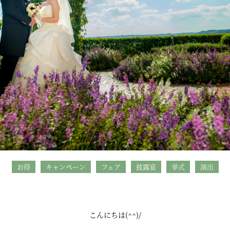
お得
キャンペーン
フェア
披露宴
挙式
演出
こんにちは(^^)/