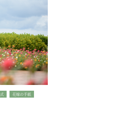
式
花嫁の手紙