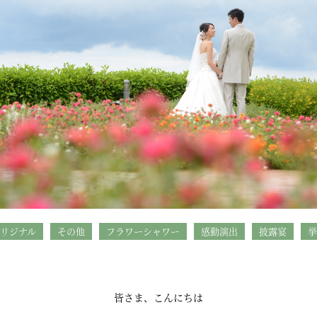
リジナル
その他
フラワーシャワー
感動演出
披露宴
挙
皆さま、こんにちは