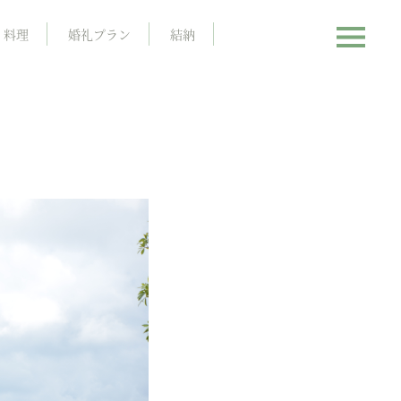
料理
婚礼プラン
結納