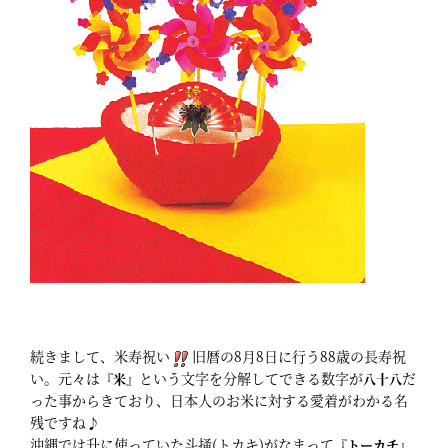
続きまして、米寿祝い
旧暦の8月8日に行う88歳の長寿祝
い。元々は
という文字を分解してできる数字が
だ
『米』
八十八
った事からきており、日本人のお米に対する愛着がわかる名
残ですね♪
沖縄では升に使っていた斗掻(トカキ)がなまって
『トーカチ』