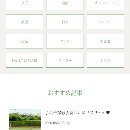
挙式
結納
キャンペーン
演出
料理
アイテム
衣装
フェア
披露宴
HANA-MIYABI
フラワー
その他
おすすめ記事
♪広告撮影♪新しいエリスリーナ♥
2020.08/28 Blog