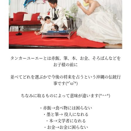
タンカーユーエーとは赤飯、筆、本、お金、そろばんなどを
お子様の前に
並べてどれを選ぶかで今後の将来を占うという沖縄の伝統行
事です(*’ω’*)
ちなみに取るものによって意味が違います(*^^*)
・赤飯→食べ物には困らない
・墨と筆→ 役人になれる
・本→文学者になれる
・お金→お金に困らない