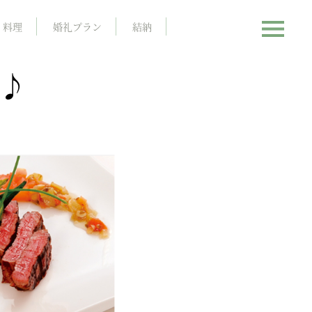
料理
婚礼プラン
結納
れ ♪