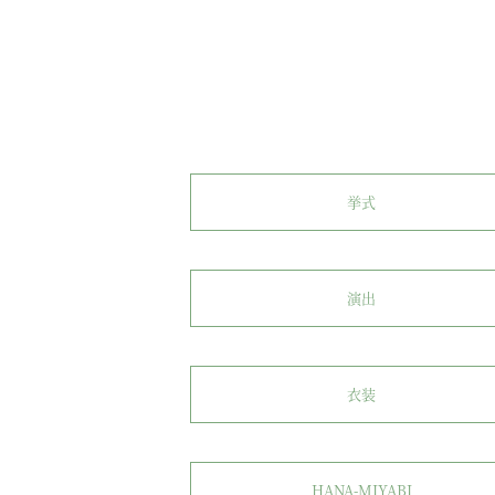
挙式
演出
衣装
HANA-MIYABI