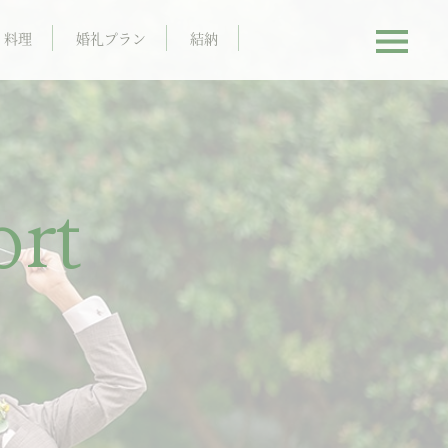
料理
婚礼プラン
結納
rt