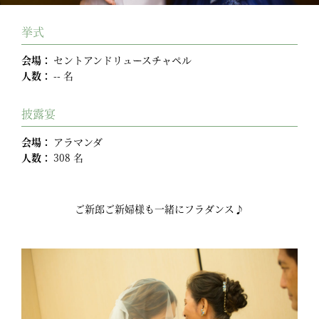
挙式
会場：
セントアンドリュースチャペル
人数：
-- 名
披露宴
会場：
アラマンダ
人数：
308 名
ご新郎ご新婦様も一緒にフラダンス♪