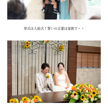
挙式は人前式！誓いの言葉は家族で＾＾