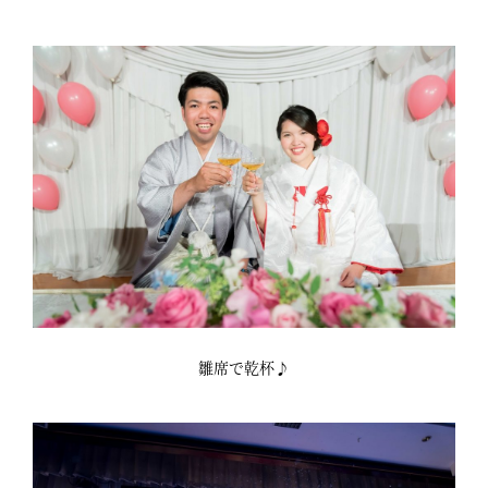
雛席で乾杯♪