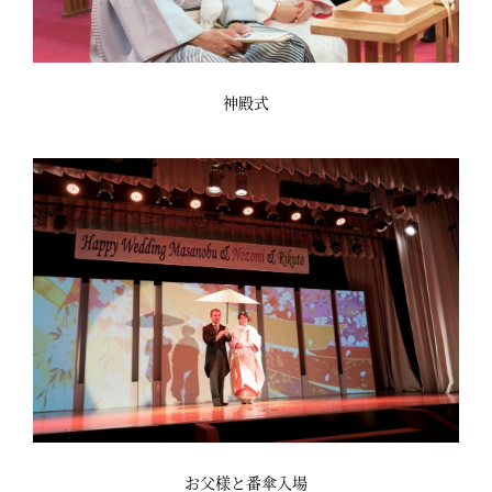
神殿式
お父様と番傘入場