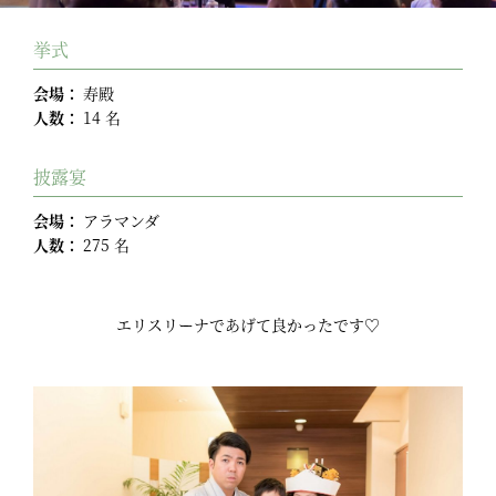
挙式
会場：
寿殿
人数：
14 名
披露宴
会場：
アラマンダ
人数：
275 名
エリスリーナであげて良かったです♡