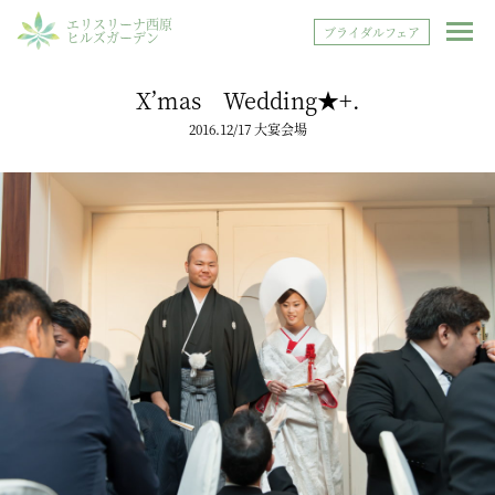
エリスリーナ西原
ブライダルフェア
ヒルズガーデン
X’mas Wedding★+.
2016.12/17 大宴会場