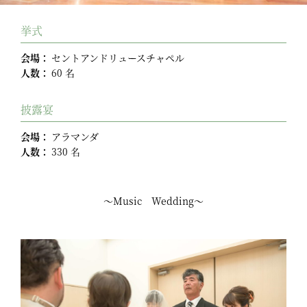
挙式
会場：
セントアンドリュースチャペル
人数：
60 名
披露宴
会場：
アラマンダ
人数：
330 名
～Music Wedding～