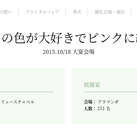
の想い
ブライダルフェア
挙式
婚礼会場・演出
クの色が大好きでピンクに
2015.10/18 大宴会場
披露宴
ドリュースチャペル
会場：
アラマンダ
人数：
251 名