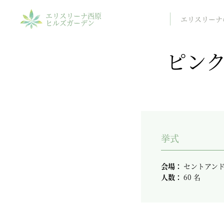
エリスリーナ西原
エリスリーナ
ヒルズガーデン
ピン
挙式
会場：
セントアン
人数：
60 名