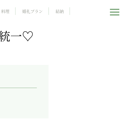
料理
婚礼プラン
結納
統一♡