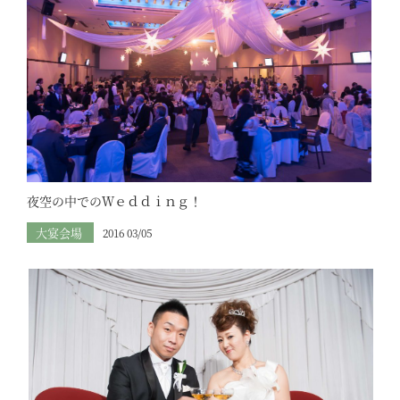
夜空の中でのＷｅｄｄｉｎｇ！
大宴会場
2016 03/05