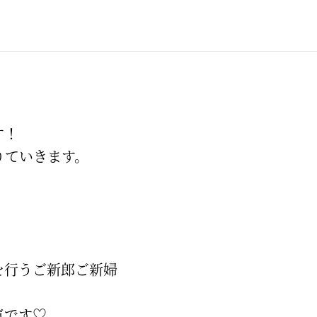
す！
りていきます。
を行うご新郎ご新婦
気です♡