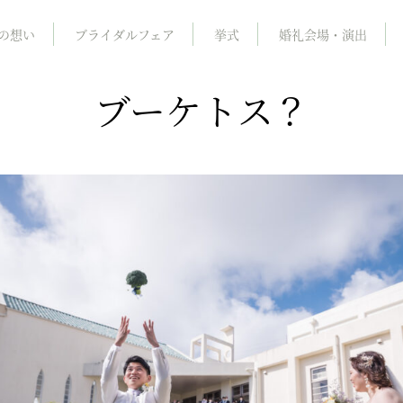
の想い
ブライダルフェア
挙式
婚礼会場・演出
ブーケトス？