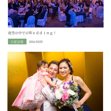
夜空の中でのＷｅｄｄｉｎｇ！
大宴会場
2016 03/05