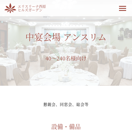
エリスリーナ西原
ヒルズガーデン
中宴会場 アンスリム
40～240名様向け
懇親会、同窓会、総会等
設備・備品