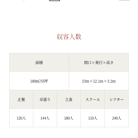
収容人数
面積
間口×奥行×高さ
180㎡/55坪
15m×12.1m×3.2m
正餐
卓盛り
立食
スクール
シアター
120人
144人
180人
110人
240人